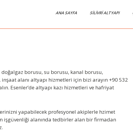
ANA SAYFA
SILIVRI ALTYAPI
im; doğalgaz borusu, su borusu, kanal borusu,
nşaat alanı altyapı hizmetleri için bizi arayın +90 532
alın. Esenler’de altyapı kazı hizmetleri ve hafriyat
lerinizni yapabilecek profesyonel akiplerle hzimet
n işgüvenliği alanında tedbirler alan bir firmadan
z.