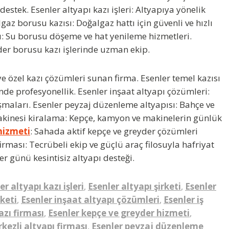
destek. Esenler altyapı kazı işleri: Altyapıya yönelik
lgaz borusu kazısı
: Doğalgaz hattı için güvenli ve hızlı
sı: Su borusu döşeme ve hat yenileme hizmetleri.
ider borusu kazı işlerinde uzman ekip.
e özel kazı çözümleri sunan firma. Esenler temel kazısı
inde profesyonellik. Esenler inşaat altyapı çözümleri:
ışmaları.
Esenler peyzaj düzenleme altyapısı
: Bahçe ve
ş makinesi kiralama: Kepçe, kamyon ve makinelerin günlük
hizmeti
: Sahada aktif kepçe ve greyder çözümleri
rması: Tecrübeli ekip ve güçlü araç filosuyla hafriyat
er günü kesintisiz altyapı desteği.
er altyapı kazı işleri
,
Esenler altyapı şirketi
,
Esenler
rketi
,
Esenler inşaat altyapı çözümleri
,
Esenler iş
azı firması
,
Esenler kepçe ve greyder hizmeti
,
kezli altyapı firması
,
Esenler peyzaj düzenleme