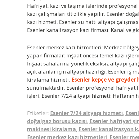
Hafriyat, kazı ve taşıma işlerinde profesyonel 
kazı çalışmaları titizlikle yapılır.
Esenler doğa
kazı hizmeti. Esenler su hattı altyapı çalışma
Esenler kanalizasyon kazı firması: Kanal ve g
Esenler merkez kazı hizmetleri
: Merkez bölgey
yapan firmalar: İnşaat öncesi temel kazı işler
İnşaat sahalarına yönelik eksiksiz altyapı çal
açık alanlar için altyapı hazırlığı. Esenler i
kiralama hizmeti.
Esenler kepçe ve greyder 
sunulmaktadır. Esenler profesyonel hafriyat fi
işleri. Esenler 7/24 altyapı hizmeti: Haftanın h
Etiketler:
Esenler 7/24 altyapı hizmeti
,
Esenl
doğalgaz borusu kazısı
,
Esenler hafriyat şi
makinesi kiralama
,
Esenler kanalizasyon k
Esenler merkez kazı hizmetleri
,
Esenler mer