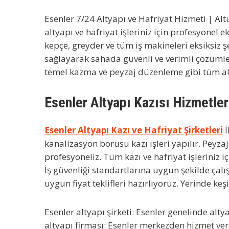
Esenler 7/24 Altyapı ve Hafriyat Hizmeti
| Alt
altyapı ve hafriyat işleriniz için profesyone
kepçe, greyder ve tüm iş makineleri eksiksiz 
sağlayarak sahada güvenli ve verimli çözümler
temel kazma ve peyzaj düzenleme gibi tüm al
Esenler Altyapı Kazısı Hizmetler
Esenler Altyapı Kazı ve Hafriyat Şirketleri
İ
kanalizasyon borusu kazı işleri yapılır. Peyza
profesyoneliz. Tüm kazı ve hafriyat işleriniz
İş güvenliği standartlarına uygun şekilde çal
uygun fiyat teklifleri hazırlıyoruz. Yerinde ke
Esenler altyapı şirketi
: Esenler genelinde alty
altyapı firması: Esenler merkezden hizmet vere