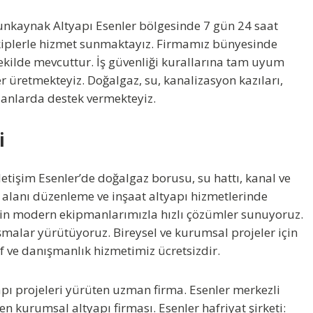
unkaynak Altyapı Esenler bölgesinde 7 gün 24 saat
l ekiplerle hizmet sunmaktayız. Firmamız bünyesinde
şekilde mevcuttur. İş güvenliği kurallarına tam uyum
 üretmekteyiz. Doğalgaz, su, kanalizasyon kazıları,
anlarda destek vermekteyiz.
i
letişim Esenler’de doğalgaz borusu, su hattı, kanal ve
j alanı düzenleme ve inşaat altyapı hizmetlerinde
 için modern ekipmanlarımızla hızlı çözümler sunuyoruz.
ışmalar yürütüyoruz. Bireysel ve kurumsal projeler için
şif ve danışmanlık hizmetimiz ücretsizdir.
apı projeleri yürüten uzman firma. Esenler merkezli
n kurumsal altyapı firması. Esenler hafriyat şirketi: