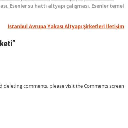
ası
,
Esenler su hattı altyapı çalışması
,
Esenler temel
İstanbul Avrupa Yakası Altyapı Şirketleri İletişim
keti”
nd deleting comments, please visit the Comments screen