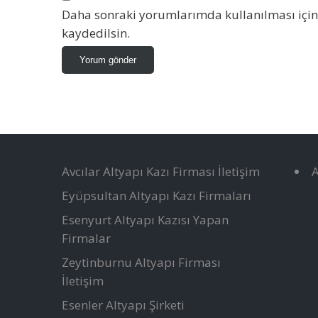
Daha sonraki yorumlarımda kullanılması için 
kaydedilsin.
Avcılar Altyapı Kazı Firması İletişim
A
Eyüpsultan Altyapı Kazı Firmaları
Esenyurt Altyapı Kazısı Yapan
Firmalar
Zeytinburnu Altyapı Firması
İletişim
Esenler Altyapı Şirketi