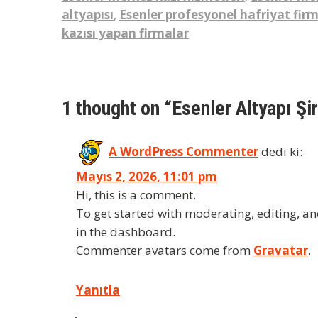
altyapısı
,
Esenler profesyonel hafriyat firm
kazısı yapan firmalar
Yazı
gezinmesi
1 thought on “Esenler Altyapı Şir
A WordPress Commenter
dedi ki:
Mayıs 2, 2026, 11:01 pm
Hi, this is a comment.
To get started with moderating, editing, a
in the dashboard.
Commenter avatars come from
Gravatar
.
Yanıtla