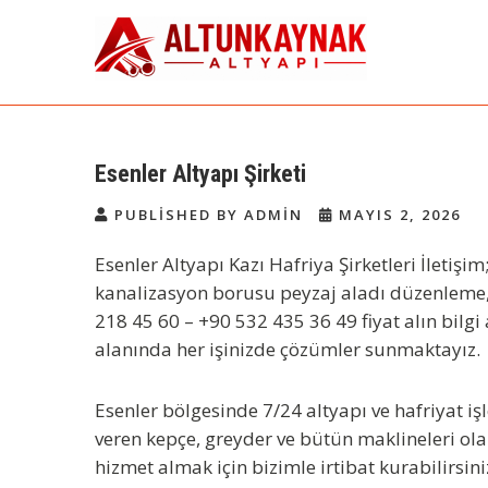
Skip
to
content
Altunkaynak Altyapı |
Avrupa Yakası Altyapı ve Kazı
Hizmetleri
Avrupa Yakası Altyapı
Esenler Altyapı Şirketi
Firması
PUBLISHED BY ADMIN
MAYIS 2, 2026
Esenler Altyapı Kazı Hafriya Şirketleri İletiş
kanalizasyon borusu peyzaj aladı düzenleme, i
218 45 60 – +90 532 435 36 49 fiyat alın bilgi 
alanında her işinizde çözümler sunmaktayız.
Esenler bölgesinde 7/24 altyapı ve hafriyat iş
veren kepçe, greyder ve bütün maklineleri ola
hizmet almak için bizimle irtibat kurabilirsini