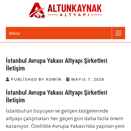
Skip
to
content
Altunkaynak Altyapı | Avrupa Yakası
Avrupa Yakası Altyapı ve Kazı Hizmetleri
Menu
Altyapı Firması
İstanbul Avrupa Yakası Altyapı Şirketleri
İletişim
PUBLISHED BY ADMIN
MAYIS 7, 2026
İstanbul Avrupa Yakası Altyapı Şirketleri
İletişim
İstanbul’un büyüyen ve gelişen bölgelerinde
altyapı çalışmaları her geçen gün daha fazla önem
kazanıyor. Özellikle
Avrupa Yakası’nda
yapılan yeni