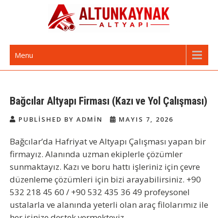
Skip
to
content
Altunkaynak Altyapı | Avrupa Yakası
Avrupa Yakası Altyapı ve Kazı Hizmetleri
Menu
Altyapı Firması
Bağcılar Altyapı Firması (Kazı ve Yol Çalışması)
PUBLISHED BY ADMIN
MAYIS 7, 2026
Bağcılar’da Hafriyat ve Altyapı Çalışması yapan bir
firmayız. Alanında uzman ekiplerle çözümler
sunmaktayız. Kazı ve boru hattı işleriniz için çevre
düzenleme çözümleri için bizi arayabilirsiniz. +90
532 218 45 60 / +90 532 435 36 49 profeysonel
ustalarla ve alanında yeterli olan araç filolarımız ile
her işinize destek vermekteyiz.