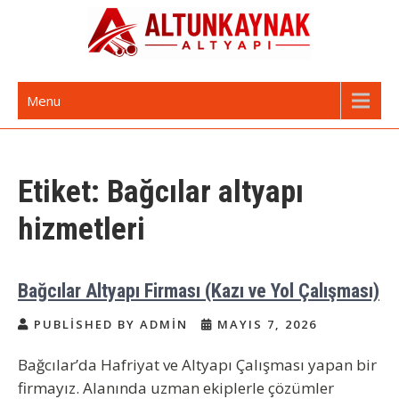
Skip
to
content
Altunkaynak Altyapı | Avrupa Yakası
Avrupa Yakası Altyapı ve Kazı Hizmetleri
Menu
Altyapı Firması
Etiket:
Bağcılar altyapı
hizmetleri
Bağcılar Altyapı Firması (Kazı ve Yol Çalışması)
PUBLISHED BY ADMIN
MAYIS 7, 2026
Bağcılar’da Hafriyat ve Altyapı Çalışması yapan bir
firmayız. Alanında uzman ekiplerle çözümler