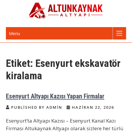
Skip
to
content
Altunkaynak Altyapı | Avrupa Yakası
Avrupa Yakası Altyapı ve Kazı Hizmetleri
Menu
Altyapı Firması
Etiket:
Esenyurt ekskavatör
kiralama
Esenyurt Altyapı Kazısı Yapan Firmalar
PUBLISHED BY ADMIN
HAZIRAN 22, 2026
Esenyurt’ta Altyapı Kazısı – Esenyurt Kanal Kazı
Firması Altukaynak Altyapı olarak sizlere her türlü