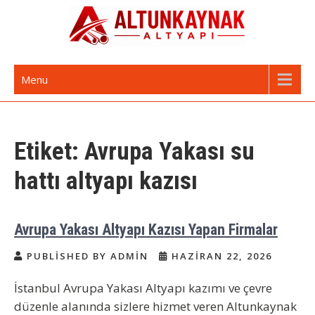
Skip
to
content
Altunkaynak Altyapı | Avrupa Yakası
Avrupa Yakası Altyapı ve Kazı Hizmetleri
Menu
Altyapı Firması
Etiket:
Avrupa Yakası su
hattı altyapı kazısı
Avrupa Yakası Altyapı Kazısı Yapan Firmalar
PUBLISHED BY ADMIN
HAZIRAN 22, 2026
İstanbul Avrupa Yakası Altyapı kazımı ve çevre
düzenle alanında sizlere hizmet veren Altunkaynak